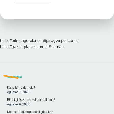
Bağlaç
Ne
Demek
https://bilmengerek.net
https://gympol.com.tr
https://gazilerplastik.com.tr
Sitemap
Sidebar
Son Yazılar
Kalıp işi ne demek ?
Ağustos 7, 2026
Bilgi fişi fiş yerine kullanılabilir mi ?
Ağustos 6, 2026
Kedi kılı makinede nasıl çıkarılır ?