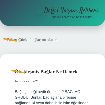
Doğal Yaşam Rehberi
menüyü
aç
Doğadan ilham alan neşeli fikirler!
Anasayfa
Gizlilik Politikası
Etiket:
Çünkü bağlaç mı edat mı
Yasal Uyarı
Hakkımızda
Öbekleşmiş Bağlaç Ne Demek
Tarih: Ocak 3, 2025
Bağlaç öbeği nedir örnekleri? BAĞLAÇ
GRUBU: Bunlar, bağlaçlarla birbirine
bağlanan iki veya daha fazla isim öğesinden