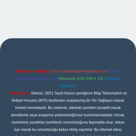
xper
Reklam ve İletişim:
E-mail:
backlinkpaneli@gmail.com
Teams:
forumhizmeti@gmail.com
Whatsapp: 0262 606 0 726
Telegram:
@karabul
Yasal Uyarı:
Sitemiz, 5651 Sayılı Kanun gereğince Bilgi Teknolojileri ve
İletişim Kurumu (BTK) tarafından onaylanmış bir Yer Sağlayıcı olarak
hizmet vermektedir. Bu nedenle, sitedeki içerikleri proaktif olarak
denetleme veya araştırma yükümlülüğümüz bulunmamaktadır. Ancak,
üyelerimiz yazdıkları içeriklerin sorumluluğunu taşımakta olup, siteye
üye olarak bu sorumluluğu kabul etmiş sayılırlar. Bu internet sitesi,