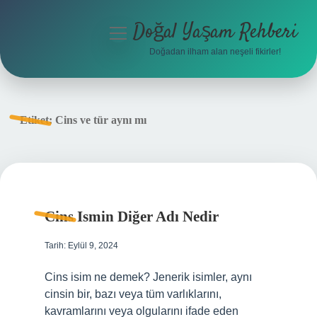
Doğal Yaşam Rehberi
menüyü
aç
Doğadan ilham alan neşeli fikirler!
Anasayfa
Gizlilik Politikası
Etiket:
Cins ve tür aynı mı
Yasal Uyarı
Hakkımızda
Cins Ismin Diğer Adı Nedir
Tarih: Eylül 9, 2024
Cins isim ne demek? Jenerik isimler, aynı
cinsin bir, bazı veya tüm varlıklarını,
kavramlarını veya olgularını ifade eden