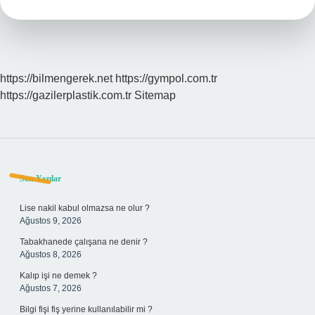
Nedir
https://bilmengerek.net
https://gympol.com.tr
https://gazilerplastik.com.tr
Sitemap
Sidebar
Son Yazılar
Lise nakil kabul olmazsa ne olur ?
Ağustos 9, 2026
Tabakhanede çalışana ne denir ?
Ağustos 8, 2026
Kalıp işi ne demek ?
Ağustos 7, 2026
Bilgi fişi fiş yerine kullanılabilir mi ?