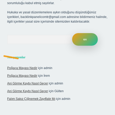
sorumluluğu kabul etmiş sayılırlar.
Hukuka ve yasal düzenlemelere aykırı olduğunu düşündüğünüz
içerikleri,
backlinkpanelicomtr@gmail.com
adresine bildirmeniz halinde,
ilgili içerikler yasal süre içerisinde sitemizden kaldırılacaktır.
Arama
Son yorumlar
Poğaça Mayası Nedir
için
admin
Poğaça Mayası Nedir
için
İrem
Ani Görme Kaybı Nasıl Geçer
için
admin
Ani Görme Kaybı Nasıl Geçer
için
Gülten
Falım Sakız Çiğnemek Zayıflatır Mı
için
admin