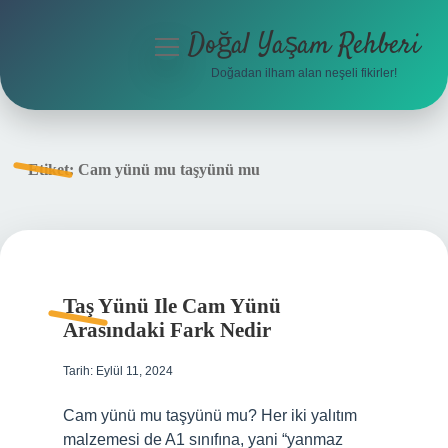
Doğal Yaşam Rehberi
menüyü
aç
Doğadan ilham alan neşeli fikirler!
Anasayfa
Gizlilik Politikası
Etiket:
Cam yünü mu taşyünü mu
Yasal Uyarı
Hakkımızda
Taş Yünü Ile Cam Yünü
Arasındaki Fark Nedir
Tarih: Eylül 11, 2024
Cam yünü mu taşyünü mu? Her iki yalıtım
malzemesi de A1 sınıfına, yani “yanmaz