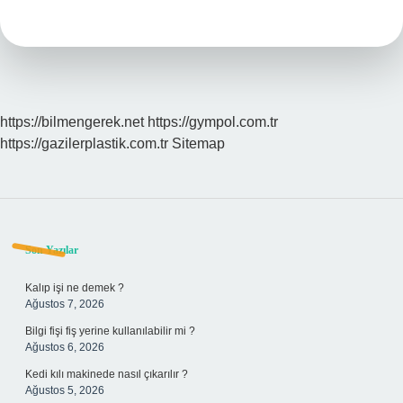
Ile
Cam
Yünü
Arasındaki
Fark
Nedir
https://bilmengerek.net
https://gympol.com.tr
https://gazilerplastik.com.tr
Sitemap
Sidebar
Son Yazılar
Kalıp işi ne demek ?
Ağustos 7, 2026
Bilgi fişi fiş yerine kullanılabilir mi ?
Ağustos 6, 2026
Kedi kılı makinede nasıl çıkarılır ?
Ağustos 5, 2026