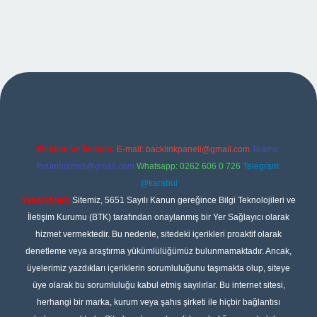
exper
Reklam ve İletişim:
E-mail:
backlinkpaneli@gmail.com
Teams:
forumhizmeti@gmail.com
Whatsapp: 0262 606 0 726
Telegram:
@karabul
Yasal Uyarı:
Sitemiz, 5651 Sayılı Kanun gereğince Bilgi Teknolojileri ve
İletişim Kurumu (BTK) tarafından onaylanmış bir Yer Sağlayıcı olarak
hizmet vermektedir. Bu nedenle, sitedeki içerikleri proaktif olarak
denetleme veya araştırma yükümlülüğümüz bulunmamaktadır. Ancak,
üyelerimiz yazdıkları içeriklerin sorumluluğunu taşımakta olup, siteye
üye olarak bu sorumluluğu kabul etmiş sayılırlar. Bu internet sitesi,
herhangi bir marka, kurum veya şahıs şirketi ile hiçbir bağlantısı