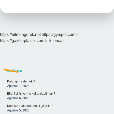
Serumu
Yagli
Cilde
Iyi
Gelir
Mi
https://bilmengerek.net
https://gympol.com.tr
https://gazilerplastik.com.tr
Sitemap
Sidebar
Son Yazılar
Kalıp işi ne demek ?
Ağustos 7, 2026
Bilgi fişi fiş yerine kullanılabilir mi ?
Ağustos 6, 2026
Kedi kılı makinede nasıl çıkarılır ?
Ağustos 5, 2026