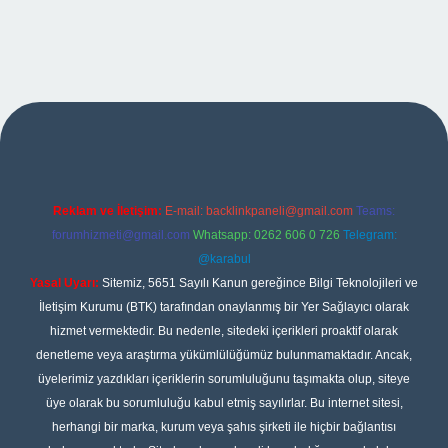
xper
Reklam ve İletişim:
E-mail:
backlinkpaneli@gmail.com
Teams:
forumhizmeti@gmail.com
Whatsapp: 0262 606 0 726
Telegram:
@karabul
Yasal Uyarı:
Sitemiz, 5651 Sayılı Kanun gereğince Bilgi Teknolojileri ve
İletişim Kurumu (BTK) tarafından onaylanmış bir Yer Sağlayıcı olarak
hizmet vermektedir. Bu nedenle, sitedeki içerikleri proaktif olarak
denetleme veya araştırma yükümlülüğümüz bulunmamaktadır. Ancak,
üyelerimiz yazdıkları içeriklerin sorumluluğunu taşımakta olup, siteye
üye olarak bu sorumluluğu kabul etmiş sayılırlar. Bu internet sitesi,
herhangi bir marka, kurum veya şahıs şirketi ile hiçbir bağlantısı