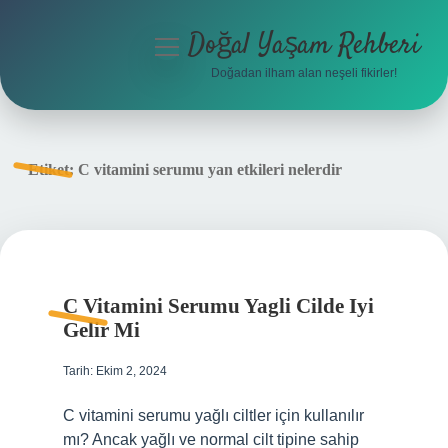
Doğal Yaşam Rehberi
menüyü
aç
Doğadan ilham alan neşeli fikirler!
Anasayfa
Gizlilik Politikası
Etiket:
C vitamini serumu yan etkileri nelerdir
Yasal Uyarı
Hakkımızda
C Vitamini Serumu Yagli Cilde Iyi
Gelir Mi
Tarih: Ekim 2, 2024
C vitamini serumu yağlı ciltler için kullanılır
mı? Ancak yağlı ve normal cilt tipine sahip