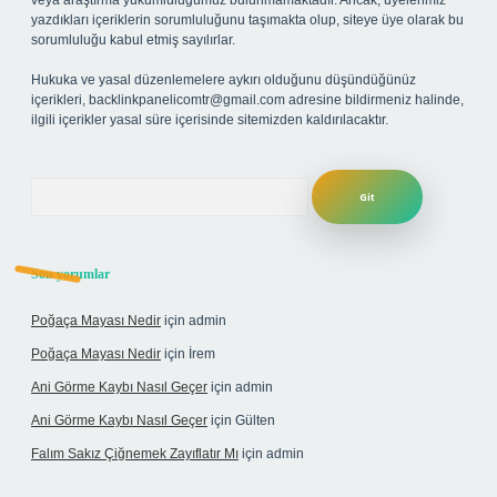
veya araştırma yükümlülüğümüz bulunmamaktadır. Ancak, üyelerimiz
yazdıkları içeriklerin sorumluluğunu taşımakta olup, siteye üye olarak bu
sorumluluğu kabul etmiş sayılırlar.
Hukuka ve yasal düzenlemelere aykırı olduğunu düşündüğünüz
içerikleri,
backlinkpanelicomtr@gmail.com
adresine bildirmeniz halinde,
ilgili içerikler yasal süre içerisinde sitemizden kaldırılacaktır.
Arama
Son yorumlar
Poğaça Mayası Nedir
için
admin
Poğaça Mayası Nedir
için
İrem
Ani Görme Kaybı Nasıl Geçer
için
admin
Ani Görme Kaybı Nasıl Geçer
için
Gülten
Falım Sakız Çiğnemek Zayıflatır Mı
için
admin