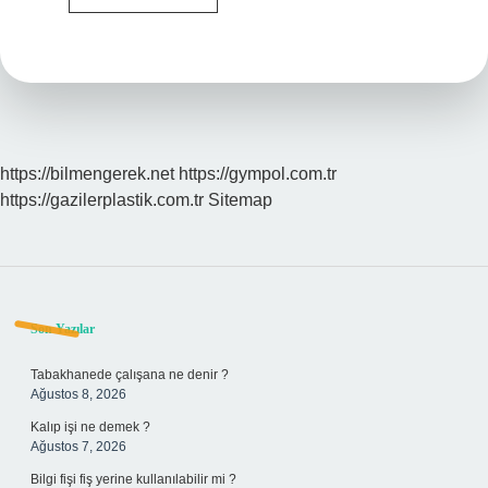
3
bulgular
ne
demek
https://bilmengerek.net
https://gympol.com.tr
https://gazilerplastik.com.tr
Sitemap
Sidebar
Son Yazılar
Tabakhanede çalışana ne denir ?
Ağustos 8, 2026
Kalıp işi ne demek ?
Ağustos 7, 2026
Bilgi fişi fiş yerine kullanılabilir mi ?