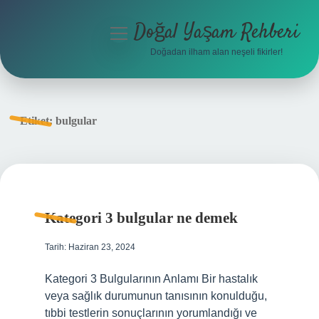
Doğal Yaşam Rehberi
menüyü
aç
Doğadan ilham alan neşeli fikirler!
Anasayfa
Gizlilik Politikası
Etiket:
bulgular
Yasal Uyarı
Hakkımızda
Kategori 3 bulgular ne demek
Tarih: Haziran 23, 2024
Kategori 3 Bulgularının Anlamı Bir hastalık
veya sağlık durumunun tanısının konulduğu,
tıbbi testlerin sonuçlarının yorumlandığı ve