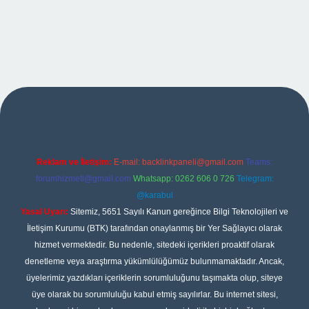
xper
Reklam ve İletişim:
E-mail:
backlinkpaneli@gmail.com
Teams:
forumhizmeti@gmail.com
Whatsapp: 0262 606 0 726
Telegram:
@karabul
Yasal Uyarı:
Sitemiz, 5651 Sayılı Kanun gereğince Bilgi Teknolojileri ve
İletişim Kurumu (BTK) tarafından onaylanmış bir Yer Sağlayıcı olarak
hizmet vermektedir. Bu nedenle, sitedeki içerikleri proaktif olarak
denetleme veya araştırma yükümlülüğümüz bulunmamaktadır. Ancak,
üyelerimiz yazdıkları içeriklerin sorumluluğunu taşımakta olup, siteye
üye olarak bu sorumluluğu kabul etmiş sayılırlar. Bu internet sitesi,