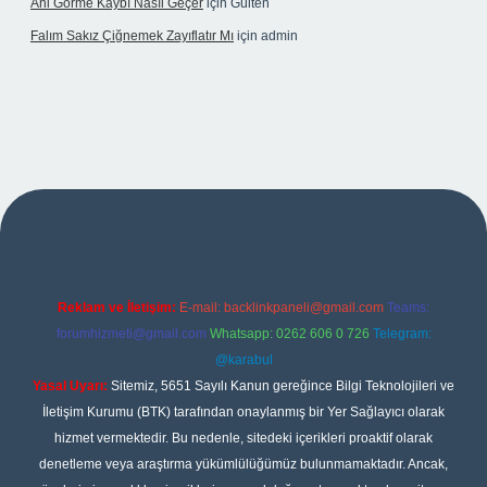
Ani Görme Kaybı Nasıl Geçer
için
Gülten
Falım Sakız Çiğnemek Zayıflatır Mı
için
admin
per
Reklam ve İletişim:
E-mail:
backlinkpaneli@gmail.com
Teams:
forumhizmeti@gmail.com
Whatsapp: 0262 606 0 726
Telegram:
@karabul
Yasal Uyarı:
Sitemiz, 5651 Sayılı Kanun gereğince Bilgi Teknolojileri ve
İletişim Kurumu (BTK) tarafından onaylanmış bir Yer Sağlayıcı olarak
hizmet vermektedir. Bu nedenle, sitedeki içerikleri proaktif olarak
denetleme veya araştırma yükümlülüğümüz bulunmamaktadır. Ancak,