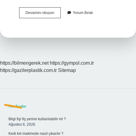
Bulgaristan
Devamını okuyun
Yorum Bırak
Vatandaşlığı
Için
Bulgarca
Bilmek
Gerekir
Mi
https://bilmengerek.net
https://gympol.com.tr
https://gazilerplastik.com.tr
Sitemap
Sidebar
Son Yazılar
Bilgi fişi fiş yerine kullanılabilir mi ?
Ağustos 6, 2026
Kedi kılı makinede nasıl çıkarılır ?