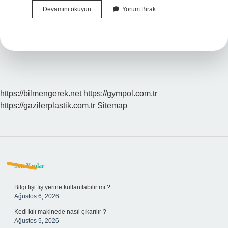
Bedelsiz
Devamını okuyun
Yorum Bırak
Bölünmede
Maliyet
Düşer
Mi
https://bilmengerek.net
https://gympol.com.tr
https://gazilerplastik.com.tr
Sitemap
Sidebar
Son Yazılar
Bilgi fişi fiş yerine kullanılabilir mi ?
Ağustos 6, 2026
Kedi kılı makinede nasıl çıkarılır ?
Ağustos 5, 2026