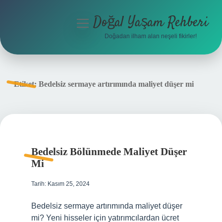
Doğal Yaşam Rehberi
menüyü
aç
Doğadan ilham alan neşeli fikirler!
Anasayfa
Gizlilik Politikası
Etiket:
Bedelsiz sermaye artırımında maliyet düşer mi
Yasal Uyarı
Hakkımızda
Bedelsiz Bölünmede Maliyet Düşer
Mi
Tarih: Kasım 25, 2024
Bedelsiz sermaye artırımında maliyet düşer
mi? Yeni hisseler için yatırımcılardan ücret