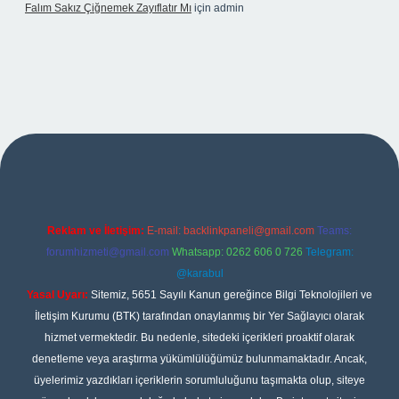
Falım Sakız Çiğnemek Zayıflatır Mı
için
admin
per
Reklam ve İletişim:
E-mail:
backlinkpaneli@gmail.com
Teams:
forumhizmeti@gmail.com
Whatsapp: 0262 606 0 726
Telegram:
@karabul
Yasal Uyarı:
Sitemiz, 5651 Sayılı Kanun gereğince Bilgi Teknolojileri ve
İletişim Kurumu (BTK) tarafından onaylanmış bir Yer Sağlayıcı olarak
hizmet vermektedir. Bu nedenle, sitedeki içerikleri proaktif olarak
denetleme veya araştırma yükümlülüğümüz bulunmamaktadır. Ancak,
üyelerimiz yazdıkları içeriklerin sorumluluğunu taşımakta olup, siteye