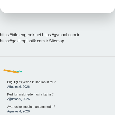
Ne
Hissedilir
https://bilmengerek.net
https://gympol.com.tr
https://gazilerplastik.com.tr
Sitemap
Sidebar
Son Yazılar
Bilgi fişi fiş yerine kullanılabilir mi ?
Ağustos 6, 2026
Kedi kılı makinede nasıl çıkarılır ?
Ağustos 5, 2026
Avanos kelimesinin anlamı nedir ?
Ağustos 4, 2026