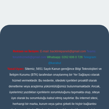
xper
Reklam ve İletişim:
E-mail:
backlinkpaneli@gmail.com
Teams:
forumhizmeti@gmail.com
Whatsapp: 0262 606 0 726
Telegram:
@karabul
Yasal Uyarı:
Sitemiz, 5651 Sayılı Kanun gereğince Bilgi Teknolojileri ve
İletişim Kurumu (BTK) tarafından onaylanmış bir Yer Sağlayıcı olarak
hizmet vermektedir. Bu nedenle, sitedeki içerikleri proaktif olarak
denetleme veya araştırma yükümlülüğümüz bulunmamaktadır. Ancak,
üyelerimiz yazdıkları içeriklerin sorumluluğunu taşımakta olup, siteye
üye olarak bu sorumluluğu kabul etmiş sayılırlar. Bu internet sitesi,
herhangi bir marka, kurum veya şahıs şirketi ile hiçbir bağlantısı