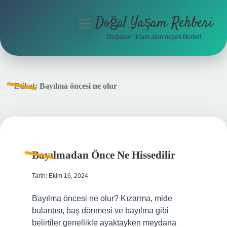
Doğal Yaşam Rehberi
menüyü
aç
Doğadan ilham alan neşeli fikirler!
Anasayfa
Gizlilik Politikası
Etiket:
Bayılma öncesi ne olur
Yasal Uyarı
Hakkımızda
Bayılmadan Önce Ne Hissedilir
Tarih: Ekim 16, 2024
Bayılma öncesi ne olur? Kızarma, mide
bulantısı, baş dönmesi ve bayılma gibi
belirtiler genellikle ayaktayken meydana