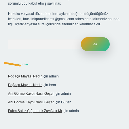
sorumluluğu kabul etmiş sayılırlar.
Hukuka ve yasal düzenlemelere aykırı olduğunu düşündüğünüz
içerikleri,
backlinkpanelicomtr@gmail.com
adresine bildirmeniz halinde,
ilgili içerikler yasal süre içerisinde sitemizden kaldırılacaktır.
Arama
Son yorumlar
Poğaça Mayası Nedir
için
admin
Poğaça Mayası Nedir
için
İrem
Ani Görme Kaybı Nasıl Geçer
için
admin
Ani Görme Kaybı Nasıl Geçer
için
Gülten
Falım Sakız Çiğnemek Zayıflatır Mı
için
admin