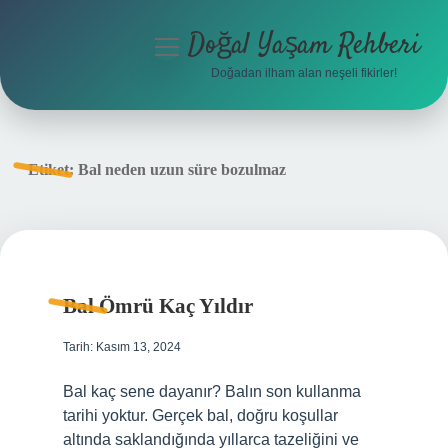
Doğal Yaşam Rehberi
menüyü
aç
Doğadan ilham alan neşeli fikirler!
Anasayfa
Gizlilik Politikası
Etiket:
Bal neden uzun süre bozulmaz
Yasal Uyarı
Hakkımızda
Bal Ömrü Kaç Yıldır
Tarih: Kasım 13, 2024
Bal kaç sene dayanır? Balın son kullanma
tarihi yoktur. Gerçek bal, doğru koşullar
altında saklandığında yıllarca tazeliğini ve