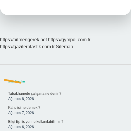
Çekirdeği
Nasıl
Dikilir
https://bilmengerek.net
https://gympol.com.tr
https://gazilerplastik.com.tr
Sitemap
Sidebar
Son Yazılar
Tabakhanede çalışana ne denir ?
Ağustos 8, 2026
Kalıp işi ne demek ?
Ağustos 7, 2026
Bilgi fişi fiş yerine kullanılabilir mi ?
Ağustos 6, 2026