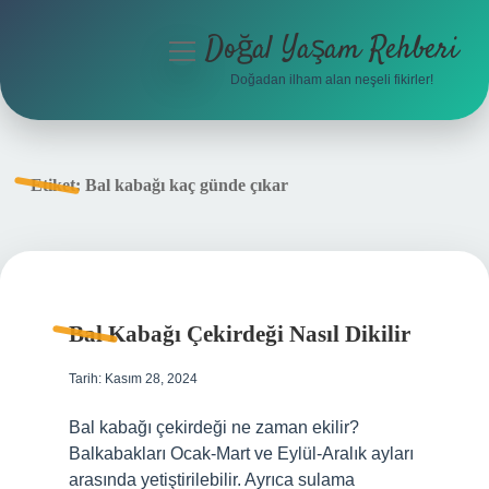
Doğal Yaşam Rehberi
menüyü
aç
Doğadan ilham alan neşeli fikirler!
Anasayfa
Gizlilik Politikası
Etiket:
Bal kabağı kaç günde çıkar
Yasal Uyarı
Hakkımızda
Bal Kabağı Çekirdeği Nasıl Dikilir
Tarih: Kasım 28, 2024
Bal kabağı çekirdeği ne zaman ekilir?
Balkabakları Ocak-Mart ve Eylül-Aralık ayları
arasında yetiştirilebilir. Ayrıca sulama