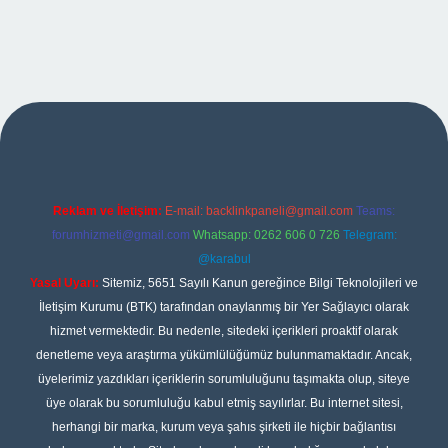
xper
Reklam ve İletişim:
E-mail:
backlinkpaneli@gmail.com
Teams:
forumhizmeti@gmail.com
Whatsapp: 0262 606 0 726
Telegram:
@karabul
Yasal Uyarı:
Sitemiz, 5651 Sayılı Kanun gereğince Bilgi Teknolojileri ve
İletişim Kurumu (BTK) tarafından onaylanmış bir Yer Sağlayıcı olarak
hizmet vermektedir. Bu nedenle, sitedeki içerikleri proaktif olarak
denetleme veya araştırma yükümlülüğümüz bulunmamaktadır. Ancak,
üyelerimiz yazdıkları içeriklerin sorumluluğunu taşımakta olup, siteye
üye olarak bu sorumluluğu kabul etmiş sayılırlar. Bu internet sitesi,
herhangi bir marka, kurum veya şahıs şirketi ile hiçbir bağlantısı