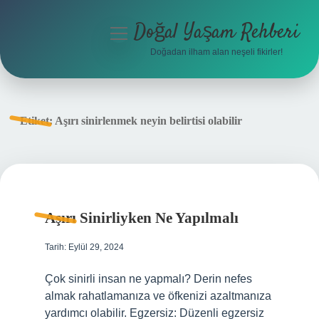
Doğal Yaşam Rehberi
menüyü
aç
Doğadan ilham alan neşeli fikirler!
Anasayfa
Gizlilik Politikası
Etiket:
Aşırı sinirlenmek neyin belirtisi olabilir
Yasal Uyarı
Hakkımızda
Aşırı Sinirliyken Ne Yapılmalı
Tarih: Eylül 29, 2024
Çok sinirli insan ne yapmalı? Derin nefes
almak rahatlamanıza ve öfkenizi azaltmanıza
yardımcı olabilir. Egzersiz: Düzenli egzersiz