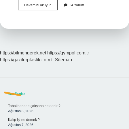
Aşırı
Devamını okuyun
14 Yorum
Sinirliyken
Ne
Yapılmalı
https://bilmengerek.net
https://gympol.com.tr
https://gazilerplastik.com.tr
Sitemap
Sidebar
Son Yazılar
Tabakhanede çalışana ne denir ?
Ağustos 8, 2026
Kalıp işi ne demek ?
Ağustos 7, 2026