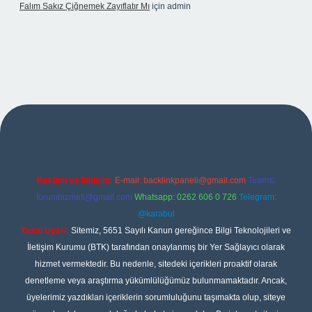
Falım Sakız Çiğnemek Zayıflatır Mı
için
admin
exper
Reklam ve İletişim:
E-mail:
backlinkpaneli@gmail.com
Teams:
forumhizmeti@gmail.com
Whatsapp: 0262 606 0 726
Telegram:
@karabul
Yasal Uyarı:
Sitemiz, 5651 Sayılı Kanun gereğince Bilgi Teknolojileri ve
İletişim Kurumu (BTK) tarafından onaylanmış bir Yer Sağlayıcı olarak
hizmet vermektedir. Bu nedenle, sitedeki içerikleri proaktif olarak
denetleme veya araştırma yükümlülüğümüz bulunmamaktadır. Ancak,
üyelerimiz yazdıkları içeriklerin sorumluluğunu taşımakta olup, siteye