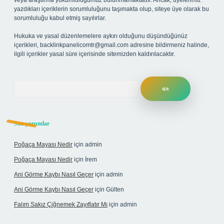
veya araştırma yükümlülüğümüz bulunmamaktadır. Ancak, üyelerimiz
yazdıkları içeriklerin sorumluluğunu taşımakta olup, siteye üye olarak bu
sorumluluğu kabul etmiş sayılırlar.
Hukuka ve yasal düzenlemelere aykırı olduğunu düşündüğünüz
içerikleri,
backlinkpanelicomtr@gmail.com
adresine bildirmeniz halinde,
ilgili içerikler yasal süre içerisinde sitemizden kaldırılacaktır.
Arama
Son yorumlar
Poğaça Mayası Nedir
için
admin
Poğaça Mayası Nedir
için
İrem
Ani Görme Kaybı Nasıl Geçer
için
admin
Ani Görme Kaybı Nasıl Geçer
için
Gülten
Falım Sakız Çiğnemek Zayıflatır Mı
için
admin