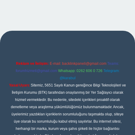
exper
Reklam ve İletişim:
E-mail:
backlinkpaneli@gmail.com
Teams:
forumhizmeti@gmail.com
Whatsapp: 0262 606 0 726
Telegram:
@karabul
Yasal Uyarı:
Sitemiz, 5651 Sayılı Kanun gereğince Bilgi Teknolojileri ve
İletişim Kurumu (BTK) tarafından onaylanmış bir Yer Sağlayıcı olarak
hizmet vermektedir. Bu nedenle, sitedeki içerikleri proaktif olarak
denetleme veya araştırma yükümlülüğümüz bulunmamaktadır. Ancak,
üyelerimiz yazdıkları içeriklerin sorumluluğunu taşımakta olup, siteye
üye olarak bu sorumluluğu kabul etmiş sayılırlar. Bu internet sitesi,
herhangi bir marka, kurum veya şahıs şirketi ile hiçbir bağlantısı