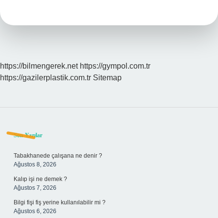
Fırınlar
Aynı
Ölçüde
Mi
https://bilmengerek.net
https://gympol.com.tr
https://gazilerplastik.com.tr
Sitemap
Sidebar
Son Yazılar
Tabakhanede çalışana ne denir ?
Ağustos 8, 2026
Kalıp işi ne demek ?
Ağustos 7, 2026
Bilgi fişi fiş yerine kullanılabilir mi ?
Ağustos 6, 2026