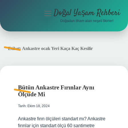
Doğal Yaşam Rehberi
menüyü
aç
Doğadan ilham alan neşeli fikirler!
Anasayfa
Gizlilik Politikası
Etiket:
Ankastre ocak Yeri Kaça Kaç Kesilir
Yasal Uyarı
Hakkımızda
Bütün Ankastre Fırınlar Aynı
Ölçüde Mi
Tarih: Ekim 18, 2024
Ankastre fırın ölçüleri standart mı? Ankastre
fırınlar için standart ölçü 60 santimetre