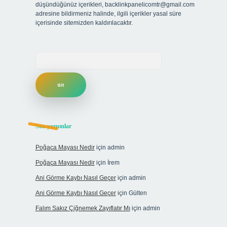
düşündüğünüz içerikleri,
backlinkpanelicomtr@gmail.com
adresine bildirmeniz halinde, ilgili içerikler yasal süre
içerisinde sitemizden kaldırılacaktır.
Arama
Son yorumlar
Poğaça Mayası Nedir
için
admin
Poğaça Mayası Nedir
için
İrem
Ani Görme Kaybı Nasıl Geçer
için
admin
Ani Görme Kaybı Nasıl Geçer
için
Gülten
Falım Sakız Çiğnemek Zayıflatır Mı
için
admin