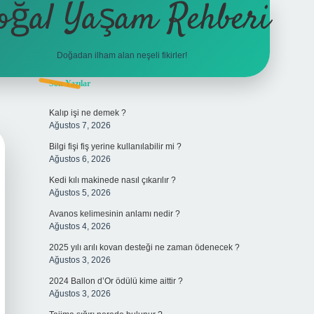
oğal Yaşam Rehberi
Doğadan ilham alan neşeli fikirler!
Sidebar
Son Yazılar
betexper
Kalıp işi ne demek ?
Ağustos 7, 2026
Bilgi fişi fiş yerine kullanılabilir mi ?
Ağustos 6, 2026
Kedi kılı makinede nasıl çıkarılır ?
Ağustos 5, 2026
Avanos kelimesinin anlamı nedir ?
Ağustos 4, 2026
2025 yılı arılı kovan desteği ne zaman ödenecek ?
Ağustos 3, 2026
2024 Ballon d’Or ödülü kime aittir ?
Ağustos 3, 2026