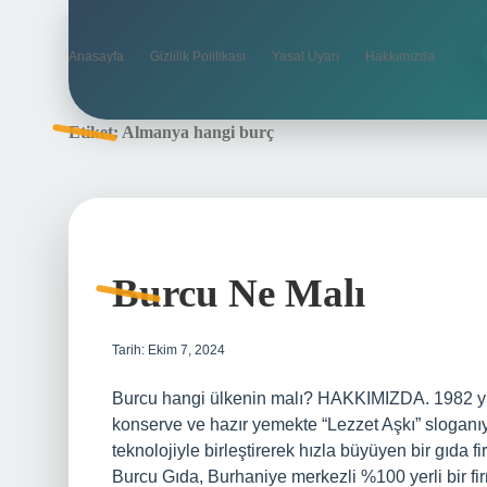
Anasayfa
Gizlilik Politikası
Yasal Uyarı
Hakkımızda
Etiket:
Almanya hangi burç
Burcu Ne Malı
Tarih: Ekim 7, 2024
Burcu hangi ülkenin malı? HAKKIMIZDA. 1982 yılı
konserve ve hazır yemekte “Lezzet Aşkı” sloganı
teknolojiyle birleştirerek hızla büyüyen bir gıda 
Burcu Gıda, Burhaniye merkezli %100 yerli bir fir