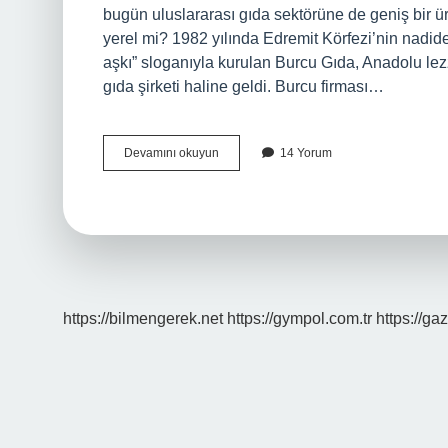
bugün uluslararası gıda sektörüne de geniş bir 
yerel mi? 1982 yılında Edremit Körfezi’nin nadid
aşkı” sloganıyla kurulan Burcu Gıda, Anadolu lezz
gıda şirketi haline geldi. Burcu firması…
Burcu
Devamını okuyun
14 Yorum
Ne
Malı
https://bilmengerek.net
https://gympol.com.tr
https://gaz