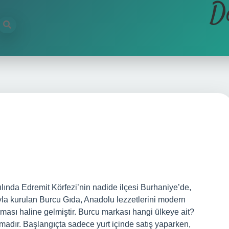
D
nda Edremit Körfezi’nin nadide ilçesi Burhaniye’de,
yla kurulan Burcu Gıda, Anadolu lezzetlerini modern
firması haline gelmiştir. Burcu markası hangi ülkeye ait?
madır. Başlangıçta sadece yurt içinde satış yaparken,