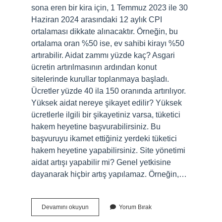
sona eren bir kira için, 1 Temmuz 2023 ile 30
Haziran 2024 arasındaki 12 aylık CPI
ortalaması dikkate alınacaktır. Örneğin, bu
ortalama oran %50 ise, ev sahibi kirayı %50
artırabilir. Aidat zammı yüzde kaç? Asgari
ücretin artırılmasının ardından konut
sitelerinde kurullar toplanmaya başladı.
Ücretler yüzde 40 ila 150 oranında artırılıyor.
Yüksek aidat nereye şikayet edilir? Yüksek
ücretlerle ilgili bir şikayetiniz varsa, tüketici
hakem heyetine başvurabilirsiniz. Bu
başvuruyu ikamet ettiğiniz yerdeki tüketici
hakem heyetine yapabilirsiniz. Site yönetimi
aidat artışı yapabilir mi? Genel yetkisine
dayanarak hiçbir artış yapılamaz. Örneğin,…
Aidat
Devamını okuyun
Yorum Bırak
Zammı