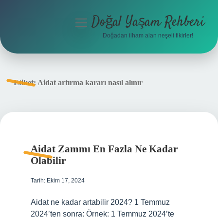
Doğal Yaşam Rehberi
menüyü
aç
Doğadan ilham alan neşeli fikirler!
Anasayfa
Gizlilik Politikası
Etiket:
Aidat artırma kararı nasıl alınır
Yasal Uyarı
Hakkımızda
Aidat Zammı En Fazla Ne Kadar
Olabilir
Tarih: Ekim 17, 2024
Aidat ne kadar artabilir 2024? 1 Temmuz
2024’ten sonra: Örnek: 1 Temmuz 2024’te