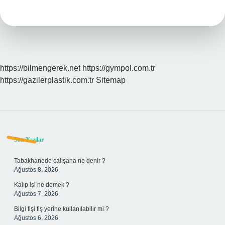
En
Fazla
Ne
Kadar
Olabilir
https://bilmengerek.net
https://gympol.com.tr
https://gazilerplastik.com.tr
Sitemap
Sidebar
Son Yazılar
Tabakhanede çalışana ne denir ?
Ağustos 8, 2026
Kalıp işi ne demek ?
Ağustos 7, 2026
Bilgi fişi fiş yerine kullanılabilir mi ?
Ağustos 6, 2026