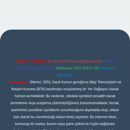
exper
Reklam ve İletişim:
E-mail:
backlinkpaneli@gmail.com
Teams:
forumhizmeti@gmail.com
Whatsapp: 0262 606 0 726
Telegram:
@karabul
Yasal Uyarı:
Sitemiz, 5651 Sayılı Kanun gereğince Bilgi Teknolojileri ve
İletişim Kurumu (BTK) tarafından onaylanmış bir Yer Sağlayıcı olarak
hizmet vermektedir. Bu nedenle, sitedeki içerikleri proaktif olarak
denetleme veya araştırma yükümlülüğümüz bulunmamaktadır. Ancak,
üyelerimiz yazdıkları içeriklerin sorumluluğunu taşımakta olup, siteye
üye olarak bu sorumluluğu kabul etmiş sayılırlar. Bu internet sitesi,
herhangi bir marka, kurum veya şahıs şirketi ile hiçbir bağlantısı