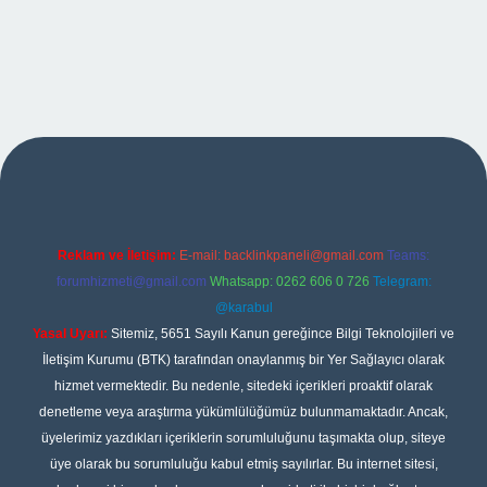
per
Reklam ve İletişim:
E-mail:
backlinkpaneli@gmail.com
Teams:
forumhizmeti@gmail.com
Whatsapp: 0262 606 0 726
Telegram:
@karabul
Yasal Uyarı:
Sitemiz, 5651 Sayılı Kanun gereğince Bilgi Teknolojileri ve
İletişim Kurumu (BTK) tarafından onaylanmış bir Yer Sağlayıcı olarak
hizmet vermektedir. Bu nedenle, sitedeki içerikleri proaktif olarak
denetleme veya araştırma yükümlülüğümüz bulunmamaktadır. Ancak,
üyelerimiz yazdıkları içeriklerin sorumluluğunu taşımakta olup, siteye
üye olarak bu sorumluluğu kabul etmiş sayılırlar. Bu internet sitesi,