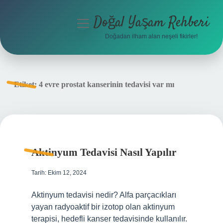
Doğal Yaşam Rehberi
menüyü
aç
Doğadan ilham alan neşeli fikirler!
Anasayfa
Gizlilik Politikası
Etiket:
4 evre prostat kanserinin tedavisi var mı
Yasal Uyarı
Hakkımızda
Aktinyum Tedavisi Nasıl Yapılır
Tarih: Ekim 12, 2024
Aktinyum tedavisi nedir? Alfa parçacıkları
yayan radyoaktif bir izotop olan aktinyum
terapisi, hedefli kanser tedavisinde kullanılır.