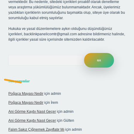
vermektedir. Bu nedenle, sitedeki içerikleri proaktif olarak denetleme
veya araştırma yükümlülüğümüz bulunmamaktadır. Ancak, üyelerimiz
yazdıkları içeriklerin sorumluluğunu taşımakta olup, siteye üye olarak bu
sorumluluğu kabul etmiş sayılırlar.
Hukuka ve yasal düzenlemelere aykırı olduğunu düşündüğünüz
içerikleri,
backlinkpanelicomtr@gmail.com
adresine bildirmeniz halinde,
ilgili içerikler yasal süre içerisinde sitemizden kaldırılacaktır.
Arama
Son yorumlar
Poğaça Mayası Nedir
için
admin
Poğaça Mayası Nedir
için
İrem
Ani Görme Kaybı Nasıl Geçer
için
admin
Ani Görme Kaybı Nasıl Geçer
için
Gülten
Falım Sakız Çiğnemek Zayıflatır Mı
için
admin