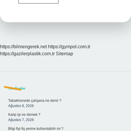
Tedavisi
Nasıl
Yapılır
https://bilmengerek.net
https://gympol.com.tr
https://gazilerplastik.com.tr
Sitemap
Sidebar
Son Yazılar
Tabakhanede çalışana ne denir ?
Ağustos 8, 2026
Kalıp işi ne demek ?
Ağustos 7, 2026
Bilgi fişi fiş yerine kullanılabilir mi ?