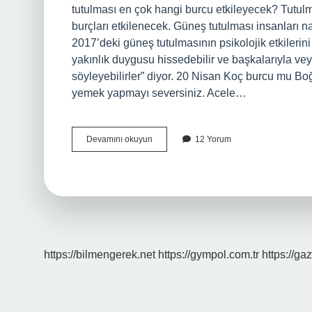
tutulması en çok hangi burcu etkileyecek? Tutul
burçları etkilenecek. Güneş tutulması insanları 
2017’deki güneş tutulmasının psikolojik etkilerin
yakınlık duygusu hissedebilir ve başkalarıyla vey
söyleyebilirler” diyor. 20 Nisan Koç burcu mu
yemek yapmayı seversiniz. Acele…
20
Devamını okuyun
12 Yorum
Nisan
Güneş
Tutulması
Hangi
Burçları
Etkiler
https://bilmengerek.net
https://gympol.com.tr
https://gaz