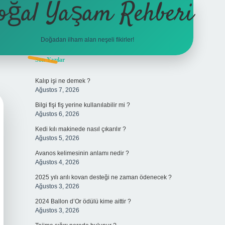
oğal Yaşam Rehberi
Doğadan ilham alan neşeli fikirler!
Sidebar
Son Yazılar
betexper
Kalıp işi ne demek ?
Ağustos 7, 2026
Bilgi fişi fiş yerine kullanılabilir mi ?
Ağustos 6, 2026
Kedi kılı makinede nasıl çıkarılır ?
Ağustos 5, 2026
Avanos kelimesinin anlamı nedir ?
Ağustos 4, 2026
2025 yılı arılı kovan desteği ne zaman ödenecek ?
Ağustos 3, 2026
2024 Ballon d’Or ödülü kime aittir ?
Ağustos 3, 2026