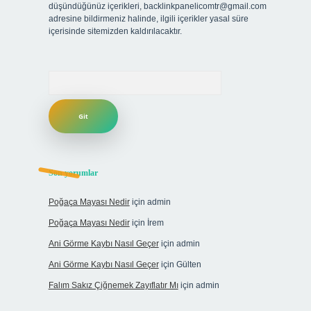
düşündüğünüz içerikleri,
backlinkpanelicomtr@gmail.com
adresine bildirmeniz halinde, ilgili içerikler yasal süre
içerisinde sitemizden kaldırılacaktır.
Arama
Son yorumlar
Poğaça Mayası Nedir
için
admin
Poğaça Mayası Nedir
için
İrem
Ani Görme Kaybı Nasıl Geçer
için
admin
Ani Görme Kaybı Nasıl Geçer
için
Gülten
Falım Sakız Çiğnemek Zayıflatır Mı
için
admin