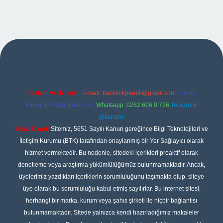
xper
Reklam ve İletişim:
E-mail:
backlinkpaneli@gmail.com
Teams:
forumhizmeti@gmail.com
Whatsapp: 0262 606 0 726
Telegram:
@karabul
Yasal Uyarı:
Sitemiz, 5651 Sayılı Kanun gereğince Bilgi Teknolojileri ve
İletişim Kurumu (BTK) tarafından onaylanmış bir Yer Sağlayıcı olarak
hizmet vermektedir. Bu nedenle, sitedeki içerikleri proaktif olarak
denetleme veya araştırma yükümlülüğümüz bulunmamaktadır. Ancak,
üyelerimiz yazdıkları içeriklerin sorumluluğunu taşımakta olup, siteye
üye olarak bu sorumluluğu kabul etmiş sayılırlar. Bu internet sitesi,
herhangi bir marka, kurum veya şahıs şirketi ile hiçbir bağlantısı
bulunmamaktadır. Sitede yalnızca kendi hazırladığımız makaleler