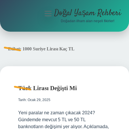
Doğal Yaşam Rehberi
menüyü
aç
Doğadan ilham alan neşeli fikirler!
Anasayfa
Gizlilik Politikası
Etiket:
1000 Suriye Lirası Kaç TL
Yasal Uyarı
Hakkımızda
Türk Lirası Değişti Mi
Tarih: Ocak 29, 2025
Yeni paralar ne zaman çıkacak 2024?
Gündemde mevcut 5 TL ve 50 TL
banknotların değişimi yer alıyor. Açıklamada,