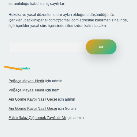
sorumluluğu kabul etmiş sayılırlar.
Hukuka ve yasal düzenlemelere aykırı olduğunu düşündüğünüz
içerikleri,
backlinkpanelicomtr@gmail.com
adresine bildirmeniz halinde,
ilgili içerikler yasal süre içerisinde sitemizden kaldırılacaktır.
Arama
Son yorumlar
Poğaça Mayası Nedir
için
admin
Poğaça Mayası Nedir
için
İrem
Ani Görme Kaybı Nasıl Geçer
için
admin
Ani Görme Kaybı Nasıl Geçer
için
Gülten
Falım Sakız Çiğnemek Zayıflatır Mı
için
admin