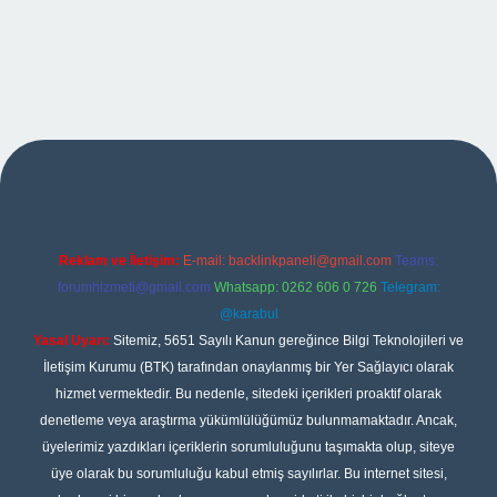
per
Reklam ve İletişim:
E-mail:
backlinkpaneli@gmail.com
Teams:
forumhizmeti@gmail.com
Whatsapp: 0262 606 0 726
Telegram:
@karabul
Yasal Uyarı:
Sitemiz, 5651 Sayılı Kanun gereğince Bilgi Teknolojileri ve
İletişim Kurumu (BTK) tarafından onaylanmış bir Yer Sağlayıcı olarak
hizmet vermektedir. Bu nedenle, sitedeki içerikleri proaktif olarak
denetleme veya araştırma yükümlülüğümüz bulunmamaktadır. Ancak,
üyelerimiz yazdıkları içeriklerin sorumluluğunu taşımakta olup, siteye
üye olarak bu sorumluluğu kabul etmiş sayılırlar. Bu internet sitesi,