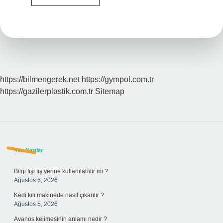
Telekom
100
Mbps
Internet
Ne
Kadar
https://bilmengerek.net
https://gympol.com.tr
https://gazilerplastik.com.tr
Sitemap
Sidebar
Son Yazılar
Bilgi fişi fiş yerine kullanılabilir mi ?
Ağustos 6, 2026
Kedi kılı makinede nasıl çıkarılır ?
Ağustos 5, 2026
Avanos kelimesinin anlamı nedir ?