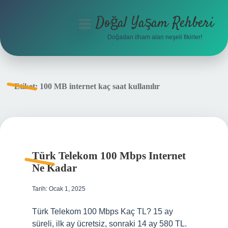
Doğal Yaşam Rehberi
menüyü
aç
Doğadan ilham alan neşeli fikirler!
Anasayfa
Gizlilik Politikası
Etiket:
100 MB internet kaç saat kullanılır
Yasal Uyarı
Hakkımızda
Türk Telekom 100 Mbps Internet
Ne Kadar
Tarih: Ocak 1, 2025
Türk Telekom 100 Mbps Kaç TL? 15 ay
süreli, ilk ay ücretsiz, sonraki 14 ay 580 TL.