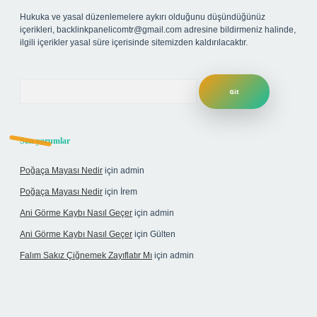
Hukuka ve yasal düzenlemelere aykırı olduğunu düşündüğünüz
içerikleri,
backlinkpanelicomtr@gmail.com
adresine bildirmeniz halinde,
ilgili içerikler yasal süre içerisinde sitemizden kaldırılacaktır.
Arama
Son yorumlar
Poğaça Mayası Nedir
için
admin
Poğaça Mayası Nedir
için
İrem
Ani Görme Kaybı Nasıl Geçer
için
admin
Ani Görme Kaybı Nasıl Geçer
için
Gülten
Falım Sakız Çiğnemek Zayıflatır Mı
için
admin