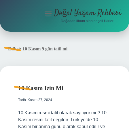
Doğal Yaşam Rehberi
menüyü
aç
Doğadan ilham alan neşeli fikirler!
Anasayfa
Gizlilik Politikası
Etiket:
10 Kasım 9 gün tatil mi
Yasal Uyarı
Hakkımızda
10 Kasım Izin Mi
Tarih: Kasım 27, 2024
10 Kasım resmi tatil olarak sayılıyor mu? 10
Kasım resmi tatil değildir. Türkiye’de 10
Kasım bir anma günü olarak kabul edilir ve